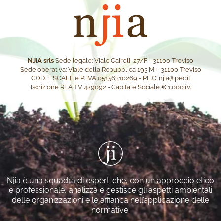
NJIA srls
Sede legale: Viale Cairoli, 27/F - 31100 Treviso
Sede operativa: Viale della Repubblica 193 M – 31100 Treviso
COD. FISCALE e P. IVA 05156310269 - P.E.C.
njia@pec.it
Iscrizione REA TV 429092 - Capitale Sociale € 1.000 i.v.
Njia è una squadra di esperti che, con un approccio etico
e professionale, analizza e gestisce gli aspetti ambientali
delle organizzazioni e le affianca nell’applicazione delle
normative.